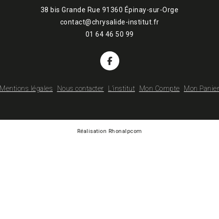
38 bis Grande Rue 91360 Épinay-sur-Orge
contact@chrysalide-institut.fr
01 64 46 50 99
Mentions légales
Nous contacter
L’institut
Mon Compte
Mon Panie
Réalisation Rhonalpcom